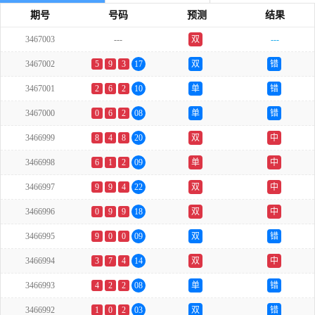
期号
号码
预测
结果
3467003
---
双
---
3467002
5
9
3
17
双
错
3467001
2
6
2
10
单
错
3467000
0
6
2
08
单
错
3466999
8
4
8
20
双
中
3466998
6
1
2
09
单
中
3466997
9
9
4
22
双
中
3466996
0
9
9
18
双
中
3466995
9
0
0
09
双
错
3466994
3
7
4
14
双
中
3466993
4
2
2
08
单
错
3466992
1
0
2
03
双
错