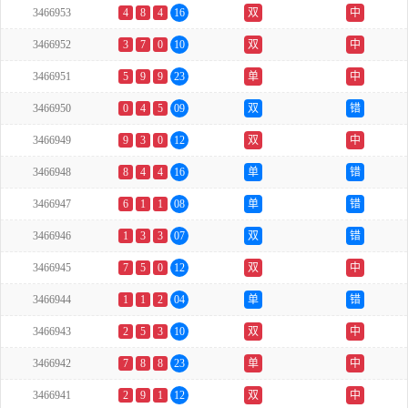
3466953
4
8
4
16
双
中
3466952
3
7
0
10
双
中
3466951
5
9
9
23
单
中
3466950
0
4
5
09
双
错
3466949
9
3
0
12
双
中
3466948
8
4
4
16
单
错
3466947
6
1
1
08
单
错
3466946
1
3
3
07
双
错
3466945
7
5
0
12
双
中
3466944
1
1
2
04
单
错
3466943
2
5
3
10
双
中
3466942
7
8
8
23
单
中
3466941
2
9
1
12
双
中