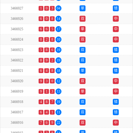
3466927
1
0
3
04
单
错
3466926
6
0
8
14
双
中
3466925
6
6
5
17
单
中
3466924
0
2
8
10
双
中
3466923
5
8
6
19
双
错
3466922
8
9
2
19
双
错
3466921
6
4
8
18
单
错
3466920
9
3
0
12
双
中
3466919
9
1
3
13
单
中
3466918
4
8
7
19
双
错
3466917
6
4
1
11
双
错
3466916
7
6
9
22
双
中