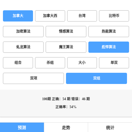
加拿大
加拿大西
台湾
比特币
加密算法
情感算法
热能算法
虬龙算法
魔王算法
彪悍算法
组合
杀组
大小
单双
双项
双组
100期 正确：54 期 错误：46 期
正确率：54%
预测
走势
统计