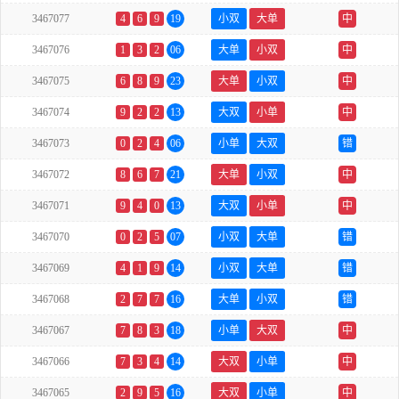
3467077
4
6
9
19
小双
大单
中
3467076
1
3
2
06
大单
小双
中
3467075
6
8
9
23
大单
小双
中
3467074
9
2
2
13
大双
小单
中
3467073
0
2
4
06
小单
大双
错
3467072
8
6
7
21
大单
小双
中
3467071
9
4
0
13
大双
小单
中
3467070
0
2
5
07
小双
大单
错
3467069
4
1
9
14
小双
大单
错
3467068
2
7
7
16
大单
小双
错
3467067
7
8
3
18
小单
大双
中
3467066
7
3
4
14
大双
小单
中
3467065
2
9
5
16
大双
小单
中