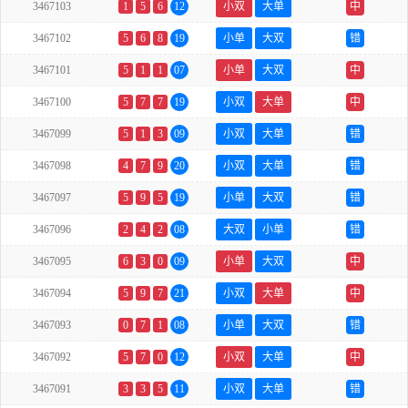
3467103
1
5
6
12
小双
大单
中
3467102
5
6
8
19
小单
大双
错
3467101
5
1
1
07
小单
大双
中
3467100
5
7
7
19
小双
大单
中
3467099
5
1
3
09
小双
大单
错
3467098
4
7
9
20
小双
大单
错
3467097
5
9
5
19
小单
大双
错
3467096
2
4
2
08
大双
小单
错
3467095
6
3
0
09
小单
大双
中
3467094
5
9
7
21
小双
大单
中
3467093
0
7
1
08
小单
大双
错
3467092
5
7
0
12
小双
大单
中
3467091
3
3
5
11
小双
大单
错