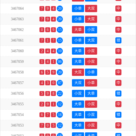
3467064
7
9
4
20
小单
大双
中
3467063
7
9
4
20
小单
大双
中
3467062
0
6
9
15
大单
小双
中
3467061
7
1
7
15
小单
大双
错
3467060
2
4
4
10
大单
小双
中
3467059
1
4
1
06
大单
小双
中
3467058
6
5
9
20
大双
小单
中
3467057
4
3
0
07
大双
小单
中
3467056
5
9
8
22
小双
大单
错
3467055
2
9
1
12
大单
小双
中
3467054
6
7
5
18
大单
小双
错
3467053
7
0
5
12
大单
小双
中