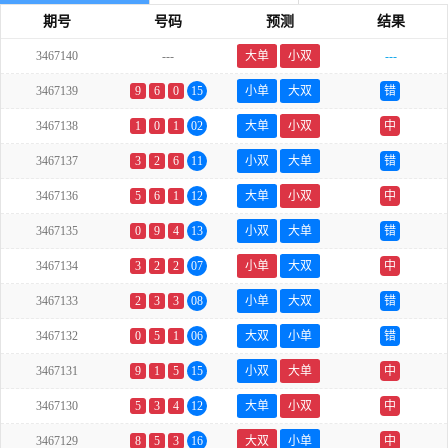
期号
号码
预测
结果
3467140
---
大单
小双
---
3467139
9
6
0
15
小单
大双
错
3467138
1
0
1
02
大单
小双
中
3467137
3
2
6
11
小双
大单
错
3467136
5
6
1
12
大单
小双
中
3467135
0
9
4
13
小双
大单
错
3467134
3
2
2
07
小单
大双
中
3467133
2
3
3
08
小单
大双
错
3467132
0
5
1
06
大双
小单
错
3467131
9
1
5
15
小双
大单
中
3467130
5
3
4
12
大单
小双
中
3467129
8
5
3
16
大双
小单
中