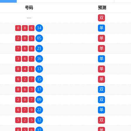
号码
预测
---
双
14
单
0
8
6
05
单
2
0
3
21
单
7
6
8
16
单
3
6
7
13
单
8
4
1
15
单
6
2
7
17
双
8
6
3
09
双
2
0
7
22
单
6
7
9
12
双
5
2
5
17
单
6
5
6