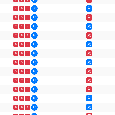
08
单
4
0
4
13
单
8
5
0
15
双
7
1
7
16
双
7
8
1
11
双
0
9
2
18
双
6
6
6
13
双
0
5
8
16
双
5
9
2
12
双
3
7
2
15
单
9
0
6
10
单
0
8
2
13
双
6
6
1