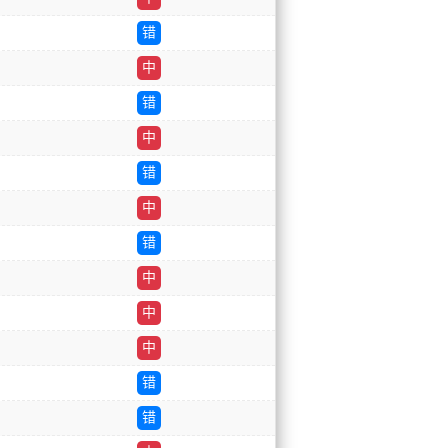
错
中
错
中
错
中
错
中
中
中
错
错