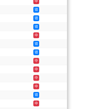
中
错
错
错
中
错
错
中
中
中
中
错
中