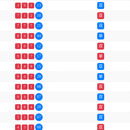
13
双
3
9
1
10
双
7
1
2
21
双
7
7
7
04
单
0
0
4
12
双
5
0
7
17
单
9
1
7
15
双
3
4
8
20
单
9
4
7
08
双
0
7
1
07
双
0
4
3
20
双
8
8
4
07
双
5
2
0
08
双
4
3
1