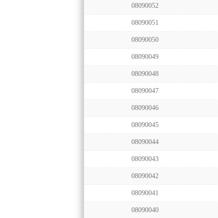
08090052
08090051
08090050
08090049
08090048
08090047
08090046
08090045
08090044
08090043
08090042
08090041
08090040