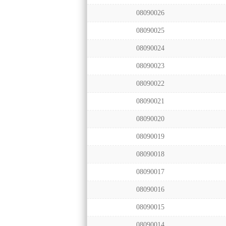
08090026
08090025
08090024
08090023
08090022
08090021
08090020
08090019
08090018
08090017
08090016
08090015
08090014