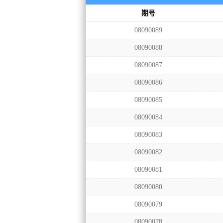
期号
08090089
08090088
08090087
08090086
08090085
08090084
08090083
08090082
08090081
08090080
08090079
08090078