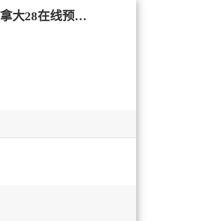
比特币28预测 永不失联_28yC.com 加拿大28-开奖结果|加拿大28在线预测网|28结果咪牌|加拿大pc在线|专注研究_加拿大28预测_官方数据！