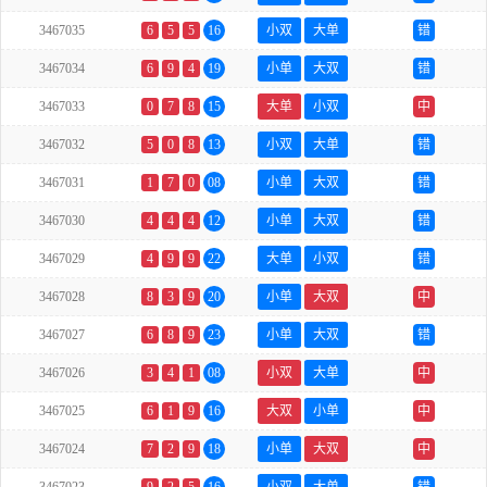
3467035
6
5
5
16
小双
大单
错
3467034
6
9
4
19
小单
大双
错
3467033
0
7
8
15
大单
小双
中
3467032
5
0
8
13
小双
大单
错
3467031
1
7
0
08
小单
大双
错
3467030
4
4
4
12
小单
大双
错
3467029
4
9
9
22
大单
小双
错
3467028
8
3
9
20
小单
大双
中
3467027
6
8
9
23
小单
大双
错
3467026
3
4
1
08
小双
大单
中
3467025
6
1
9
16
大双
小单
中
3467024
7
2
9
18
小单
大双
中