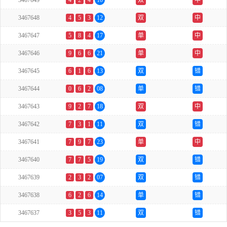
3467649
4
2
4
10
双
中
3467648
4
5
3
12
双
中
3467647
5
8
4
17
单
中
3467646
9
6
6
21
单
中
3467645
6
1
6
13
双
错
3467644
0
6
2
08
单
错
3467643
9
2
7
18
双
中
3467642
7
3
1
11
双
错
3467641
7
9
7
23
单
中
3467640
7
7
5
19
双
错
3467639
2
3
2
07
双
错
3467638
6
2
6
14
单
错
3467637
3
5
3
11
双
错