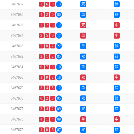
3467687
7
6
0
13
双
错
3467686
4
2
0
06
单
错
3467685
7
2
3
12
双
中
3467684
3
5
9
17
单
中
3467683
7
8
7
22
单
错
3467682
2
1
2
05
双
错
3467681
0
7
3
10
单
错
3467680
1
9
8
18
双
中
3467679
3
4
5
12
单
错
3467678
0
2
3
05
双
错
3467677
3
4
2
09
双
错
3467676
4
1
4
09
单
中
3467675
1
0
6
07
双
错