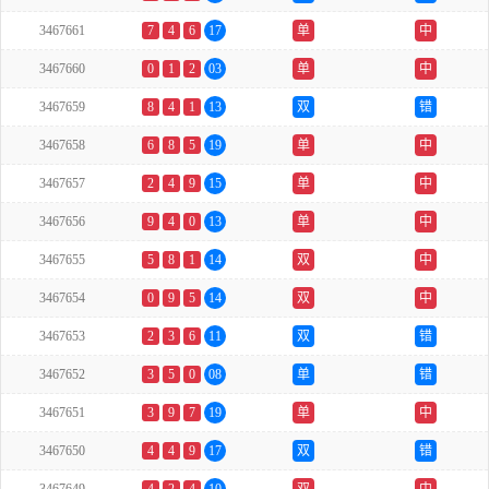
3467661
7
4
6
17
单
中
3467660
0
1
2
03
单
中
3467659
8
4
1
13
双
错
3467658
6
8
5
19
单
中
3467657
2
4
9
15
单
中
3467656
9
4
0
13
单
中
3467655
5
8
1
14
双
中
3467654
0
9
5
14
双
中
3467653
2
3
6
11
双
错
3467652
3
5
0
08
单
错
3467651
3
9
7
19
单
中
3467650
4
4
9
17
双
错