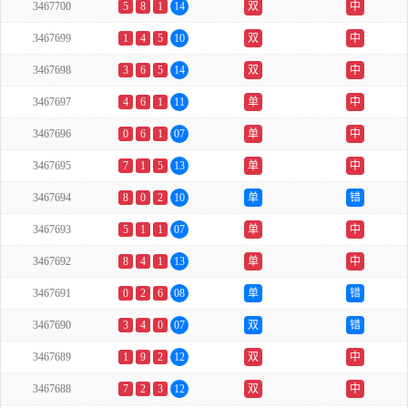
3467700
5
8
1
14
双
中
3467699
1
4
5
10
双
中
3467698
3
6
5
14
双
中
3467697
4
6
1
11
单
中
3467696
0
6
1
07
单
中
3467695
7
1
5
13
单
中
3467694
8
0
2
10
单
错
3467693
5
1
1
07
单
中
3467692
8
4
1
13
单
中
3467691
0
2
6
08
单
错
3467690
3
4
0
07
双
错
3467689
1
9
2
12
双
中
3467688
7
2
3
12
双
中