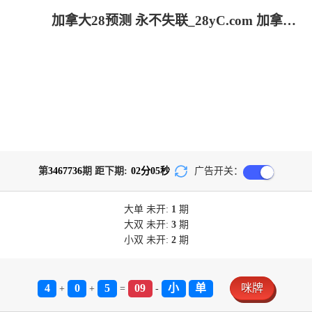
加拿大28预测 永不失联_28yC.com 加拿大28-开奖结果|加拿大28在线预测网|28结果咪牌|加拿大pc在线|专注研究_加拿大28预测_官方数据！
第
3467736
期 距下期:
02
分
05
秒
广告开关：
大单
未开:
1
期
大双
未开:
3
期
小双
未开:
2
期
4
0
5
09
小
单
咪牌
+
+
=
-