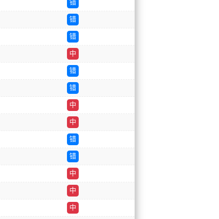
错
错
错
中
错
错
中
中
错
错
中
中
中