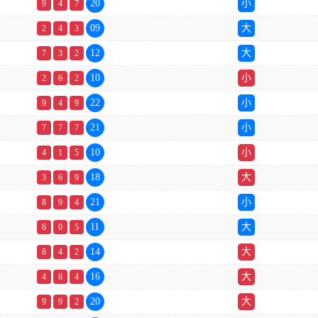
20
小
9
4
7
09
大
2
4
3
12
大
7
3
2
10
小
2
6
2
22
小
9
4
9
21
小
7
7
7
10
小
4
1
5
18
大
3
6
9
21
小
8
9
4
11
大
6
0
5
14
大
8
4
2
16
大
4
8
4
20
大
9
9
2