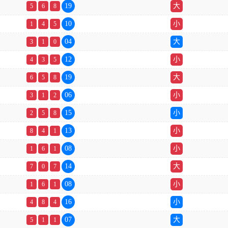
19
大
5
6
8
10
小
1
4
5
04
大
3
1
0
12
小
4
3
5
19
大
6
5
8
06
小
3
1
2
15
小
2
5
8
13
小
8
4
1
08
小
1
6
1
14
大
7
0
7
08
小
1
6
1
16
小
4
8
4
07
大
5
1
1