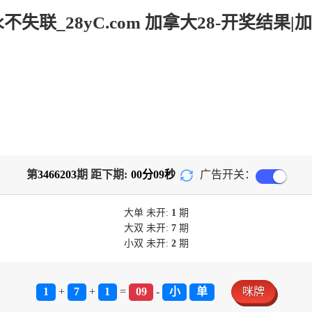
第
3466203
期 距下期:
00
分
09
秒
广告开关：
大单
未开:
1
期
大双
未开:
7
期
小双
未开:
2
期
1
+
7
+
1
=
09
-
小
单
咪牌