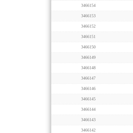
3466154
3466153
3466152
3466151
3466150
3466149
3466148
3466147
3466146
3466145
3466144
3466143
3466142