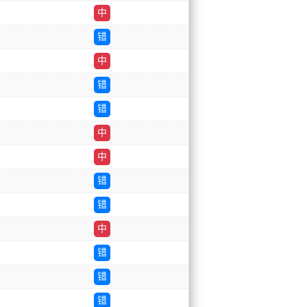
中
错
中
错
错
中
中
错
错
中
错
错
错