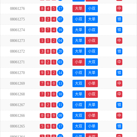
08061276
8
4
5
17
大单
小双
中
08061275
1
2
4
07
小双
大单
错
08061274
5
7
4
16
大单
小双
错
08061273
1
1
2
04
大单
小双
中
08061272
3
8
9
20
大单
小双
错
08061271
0
2
1
03
小单
大双
中
08061270
9
3
2
14
小双
大单
错
08061269
7
6
0
13
大双
小单
中
08061268
7
3
0
10
大单
小双
中
08061267
8
2
1
11
小双
大单
错
08061266
0
0
9
09
大双
小单
中
08061265
5
6
6
17
大双
小单
错