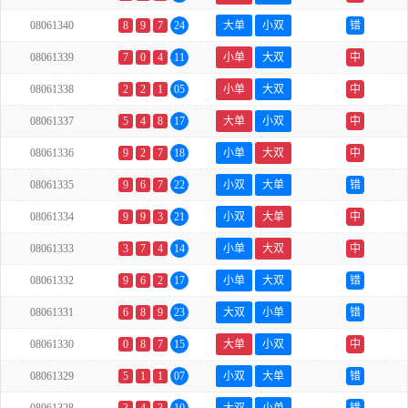
08061340
8
9
7
24
大单
小双
错
08061339
7
0
4
11
小单
大双
中
08061338
2
2
1
05
小单
大双
中
08061337
5
4
8
17
大单
小双
中
08061336
9
2
7
18
小单
大双
中
08061335
9
6
7
22
小双
大单
错
08061334
9
9
3
21
小双
大单
中
08061333
3
7
4
14
小单
大双
中
08061332
9
6
2
17
小单
大双
错
08061331
6
8
9
23
大双
小单
错
08061330
0
8
7
15
大单
小双
中
08061329
5
1
1
07
小双
大单
错