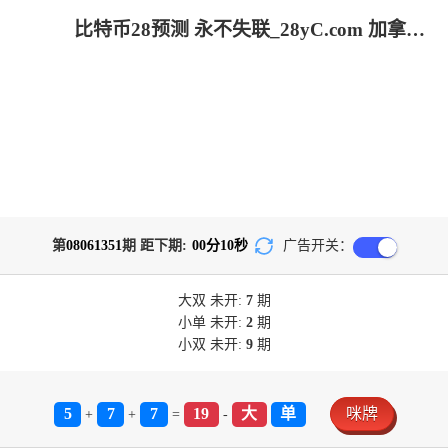
比特币28预测 永不失联_28yC.com 加拿大28-开奖结果|加拿大28在线预测网|28结果咪牌|加拿大pc在线|专注研究_加拿大28预测_官方数据！
第
08061351
期 距下期:
00
分
10
秒
广告开关：
大双
未开:
7
期
小单
未开:
2
期
小双
未开:
9
期
5
7
7
19
大
单
咪牌
+
+
=
-