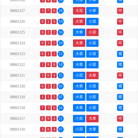
08061328
3
4
3
10
大双
小单
错
08061327
3
7
8
18
大双
小单
中
08061326
9
1
9
19
大单
小双
中
08061325
6
2
2
10
大单
小双
中
08061324
9
5
5
19
大单
小双
中
08061323
8
1
2
11
大单
小双
错
08061322
1
9
8
18
大单
小双
错
08061321
5
6
4
15
小双
大单
中
08061320
0
3
2
05
大单
小双
错
08061319
1
1
5
07
大单
小双
错
08061318
7
3
6
16
大单
小双
错
08061317
8
9
4
21
小双
大单
中
08061316
3
0
4
07
小双
大单
错