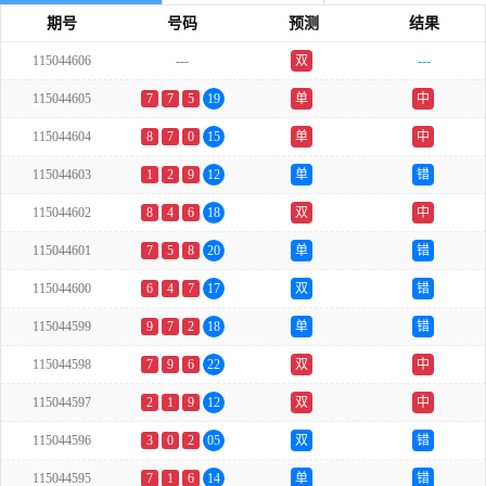
期号
号码
预测
结果
115044606
---
双
---
115044605
7
7
5
19
单
中
115044604
8
7
0
15
单
中
115044603
1
2
9
12
单
错
115044602
8
4
6
18
双
中
115044601
7
5
8
20
单
错
115044600
6
4
7
17
双
错
115044599
9
7
2
18
单
错
115044598
7
9
6
22
双
中
115044597
2
1
9
12
双
中
115044596
3
0
2
05
双
错
115044595
7
1
6
14
单
错