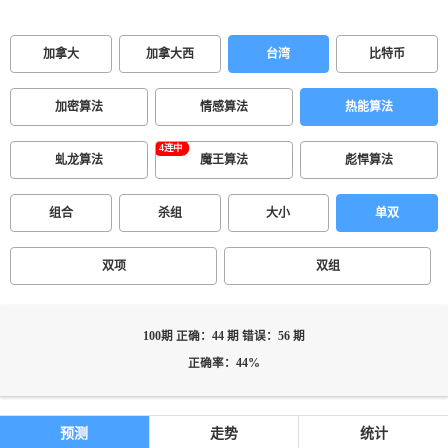
加拿大
加拿大西
台湾
比特币
加密算法
情感算法
热能算法
虬龙算法
魔王算法
彪悍算法
组合
杀组
大小
单双
双项
双组
100期 正确：44 期 错误：56 期
正确率：44%
预测
走势
统计