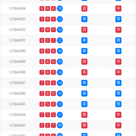
115044594
6
6
8
20
双
中
115044593
5
6
1
12
单
错
115044592
3
0
7
10
双
中
115044591
4
1
7
12
单
错
115044590
8
3
9
20
单
错
115044589
8
6
6
20
双
中
115044588
7
8
9
24
双
中
115044587
7
6
1
14
单
错
115044586
2
8
0
10
单
错
115044585
6
5
0
11
双
错
115044584
7
5
5
17
单
中
115044583
1
1
7
09
单
中