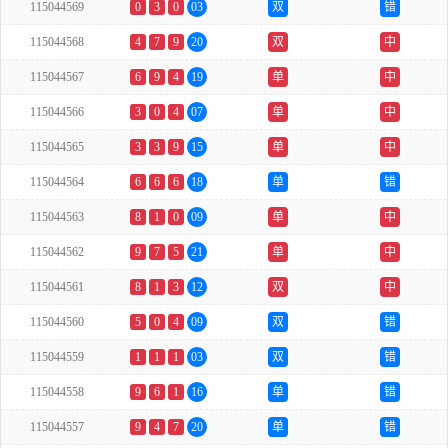
115044569
0
3
0
03
双
错
115044568
4
7
9
20
双
中
115044567
6
9
4
19
单
中
115044566
3
0
4
07
单
中
115044565
3
3
9
15
单
中
115044564
6
6
6
18
单
错
115044563
8
1
0
09
单
中
115044562
9
7
5
21
单
中
115044561
8
1
3
12
双
中
115044560
5
0
4
09
双
错
115044559
1
1
1
03
双
错
115044558
9
6
1
16
单
错
115044557
9
4
7
20
单
错