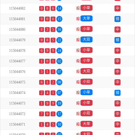
小单
115044082
0
8
6
14
殺
中
大单
115044081
9
0
6
15
殺
错
小单
115044080
8
3
5
16
殺
中
大双
115044079
9
8
5
22
殺
错
小单
115044078
6
9
9
24
殺
中
小单
115044077
1
0
1
02
殺
中
大双
115044076
5
1
1
07
殺
中
小双
115044075
6
1
2
09
殺
中
小单
115044074
2
4
1
07
殺
错
小单
115044073
1
9
9
19
殺
中
小双
115044072
7
9
1
17
殺
中
大单
115044071
1
4
5
10
殺
中
大双