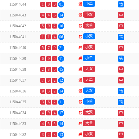
小单
115044044
1
0
0
01
殺
错
小双
115044043
4
4
6
14
殺
中
大单
115044042
5
9
2
16
殺
中
小双
115044041
1
1
4
06
殺
错
小双
115044040
5
7
9
21
殺
中
小单
115044039
6
0
5
11
殺
错
大双
115044038
2
8
5
15
殺
中
大单
115044037
7
3
2
12
殺
中
大双
115044036
9
3
2
14
殺
错
小单
115044035
3
6
2
11
殺
错
大双
115044034
4
9
4
17
殺
中
大单
115044033
4
5
5
14
殺
中
小双
115044032
3
2
8
13
殺
中