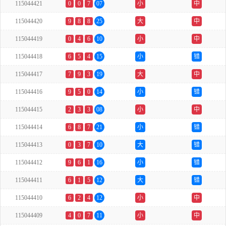
115044421
0
0
7
07
小
中
115044420
9
8
8
25
大
中
115044419
0
4
6
10
小
中
115044418
6
5
4
15
小
错
115044417
7
9
3
19
大
中
115044416
9
5
0
14
小
错
115044415
2
3
3
08
小
中
115044414
6
8
7
21
小
错
115044413
0
3
7
10
大
错
115044412
9
6
1
16
小
错
115044411
6
1
5
12
大
错
115044410
6
2
4
12
小
中
115044409
4
0
7
11
小
中