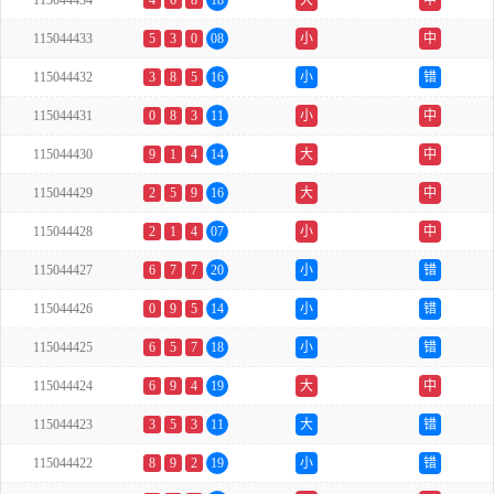
115044434
4
6
8
18
大
中
115044433
5
3
0
08
小
中
115044432
3
8
5
16
小
错
115044431
0
8
3
11
小
中
115044430
9
1
4
14
大
中
115044429
2
5
9
16
大
中
115044428
2
1
4
07
小
中
115044427
6
7
7
20
小
错
115044426
0
9
5
14
小
错
115044425
6
5
7
18
小
错
115044424
6
9
4
19
大
中
115044423
3
5
3
11
大
错
115044422
8
9
2
19
小
错