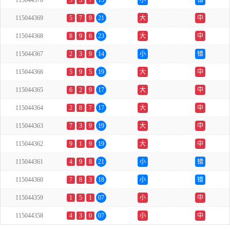
115044370
3
5
7
15
小
错
115044369
5
7
9
21
大
中
115044368
8
9
6
23
大
中
115044367
2
3
9
14
小
错
115044366
5
9
5
19
大
中
115044365
6
2
9
17
大
中
115044364
2
8
7
17
大
中
115044363
7
3
9
19
大
中
115044362
9
1
9
19
大
中
115044361
4
9
8
21
小
错
115044360
7
8
3
18
小
错
115044359
1
5
1
07
小
中
115044358
4
3
0
07
小
中