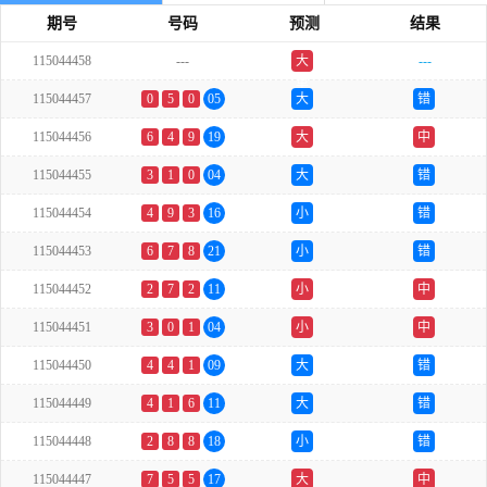
期号
号码
预测
结果
115044458
---
大
---
单
115044457
0
5
0
05
大
错
115044456
6
4
9
19
大
中
115044455
3
1
0
04
大
错
115044454
4
9
3
16
小
错
115044453
6
7
8
21
小
错
115044452
2
7
2
11
小
中
115044451
3
0
1
04
小
中
115044450
4
4
1
09
大
错
115044449
4
1
6
11
大
错
115044448
2
8
8
18
小
错
115044447
7
5
5
17
大
中