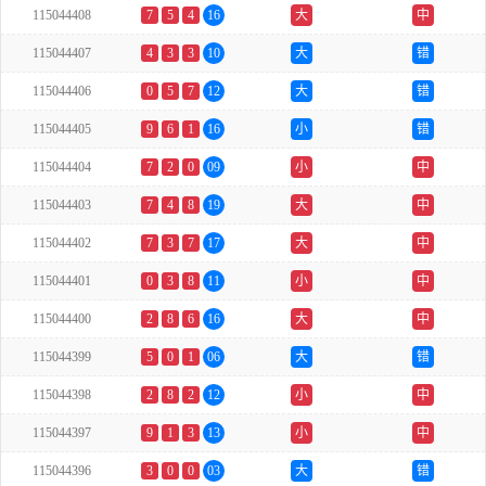
115044408
7
5
4
16
大
中
115044407
4
3
3
10
大
错
115044406
0
5
7
12
大
错
115044405
9
6
1
16
小
错
115044404
7
2
0
09
小
中
115044403
7
4
8
19
大
中
115044402
7
3
7
17
大
中
115044401
0
3
8
11
小
中
115044400
2
8
6
16
大
中
115044399
5
0
1
06
大
错
115044398
2
8
2
12
小
中
115044397
9
1
3
13
小
中
115044396
3
0
0
03
大
错