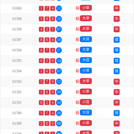
小单
61600
1
7
4
12
殺
中
大单
61599
5
9
8
22
殺
中
大单
61598
4
2
1
07
殺
中
大双
61597
8
6
4
18
殺
错
大单
61596
6
7
4
17
殺
错
大双
61595
0
5
9
14
殺
错
小单
61594
1
0
6
07
殺
错
大单
61593
5
7
0
12
殺
中
小单
61592
2
8
0
10
殺
中
小双
61591
8
2
4
14
殺
中
大双
61590
5
7
4
16
殺
错
小单
61589
2
0
6
08
殺
中
大单