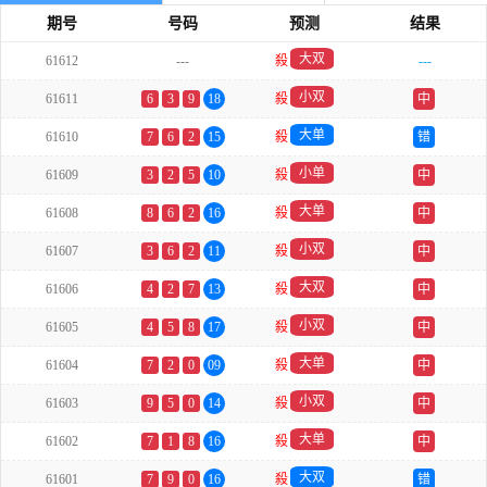
期号
号码
预测
结果
大双
61612
---
殺
---
小双
61611
6
3
9
18
殺
中
大单
61610
7
6
2
15
殺
错
小单
61609
3
2
5
10
殺
中
大单
61608
8
6
2
16
殺
中
小双
61607
3
6
2
11
殺
中
大双
61606
4
2
7
13
殺
中
小双
61605
4
5
8
17
殺
中
大单
61604
7
2
0
09
殺
中
小双
61603
9
5
0
14
殺
中
大单
61602
7
1
8
16
殺
中
大双
61601
7
9
0
16
殺
错