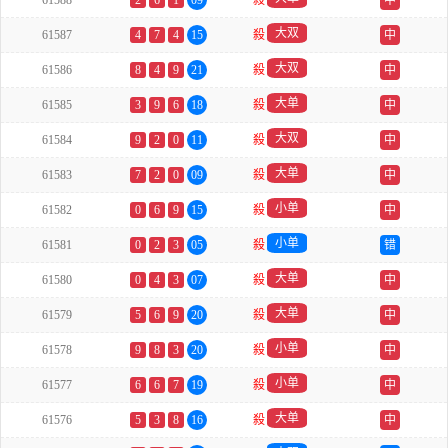
61588
2
6
1
09
殺
中
大双
61587
4
7
4
15
殺
中
大双
61586
8
4
9
21
殺
中
大单
61585
3
9
6
18
殺
中
大双
61584
9
2
0
11
殺
中
大单
61583
7
2
0
09
殺
中
小单
61582
0
6
9
15
殺
中
小单
61581
0
2
3
05
殺
错
大单
61580
0
4
3
07
殺
中
大单
61579
5
6
9
20
殺
中
小单
61578
9
8
3
20
殺
中
小单
61577
6
6
7
19
殺
中
大单
61576
5
3
8
16
殺
中