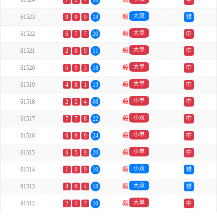
61524
7
2
7
16
殺
中
大双
61523
9
0
9
18
殺
错
大单
61522
6
7
7
20
殺
中
大单
61521
2
0
9
11
殺
中
大单
61520
6
9
3
18
殺
中
大单
61519
4
8
1
13
殺
中
小单
61518
2
2
4
08
殺
中
小双
61517
7
7
8
22
殺
中
小单
61516
6
9
9
24
殺
中
小单
61515
6
5
9
20
殺
中
小双
61514
1
0
9
10
殺
错
大双
61513
8
6
4
18
殺
错
大单
61512
2
1
7
10
殺
中