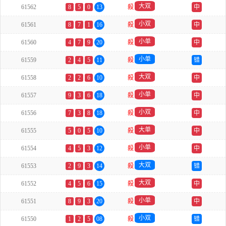
大双
61562
8
5
0
13
殺
中
小双
61561
8
7
1
16
殺
中
小单
61560
4
7
9
20
殺
中
小单
61559
2
4
5
11
殺
错
大双
61558
2
2
6
10
殺
中
小单
61557
9
3
6
18
殺
中
小双
61556
7
3
8
18
殺
中
大单
61555
5
0
5
10
殺
中
小单
61554
4
5
3
12
殺
中
大双
61553
2
9
3
14
殺
错
大双
61552
4
5
6
15
殺
中
小单
61551
8
9
3
20
殺
中
小双
61550
1
2
5
08
殺
错