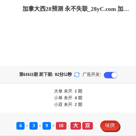
加拿大西28预测 永不失联_28yC.com 加拿大28-开奖结果|加拿大28在线预测网|28结果咪牌|加拿大pc在线|专注研究_加拿大28预测_官方数据！
第
61611
期 距下期:
02
分
52
秒
广告开关：
大单
未开:
1
期
小单
未开:
4
期
小双
未开:
2
期
6
3
9
18
大
双
咪牌
+
+
=
-