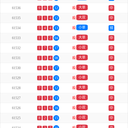
大单
61536
9
0
3
12
殺
中
大双
61535
7
1
4
12
殺
中
小单
61534
5
4
4
13
殺
错
大单
61533
1
1
2
04
殺
中
小双
61532
1
7
9
17
殺
中
大单
61531
1
3
4
08
殺
中
小单
61530
8
4
5
17
殺
中
小单
61529
3
3
9
15
殺
中
大单
61528
7
0
5
12
殺
中
小双
61527
7
3
3
13
殺
中
小双
61526
9
1
6
16
殺
中
小双
61525
8
2
5
15
殺
中
小双