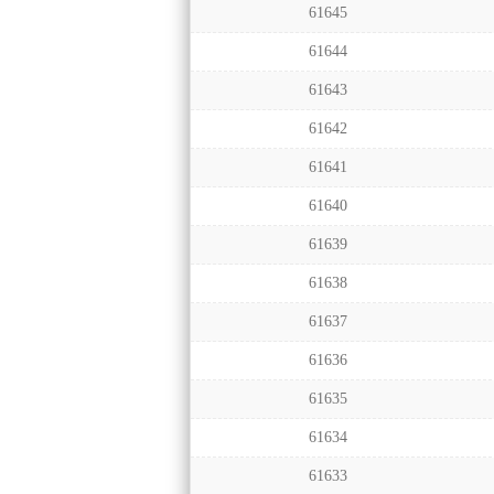
61645
61644
61643
61642
61641
61640
61639
61638
61637
61636
61635
61634
61633