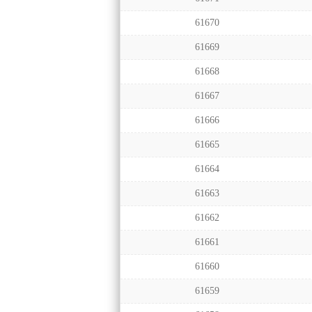
61670
61669
61668
61667
61666
61665
61664
61663
61662
61661
61660
61659