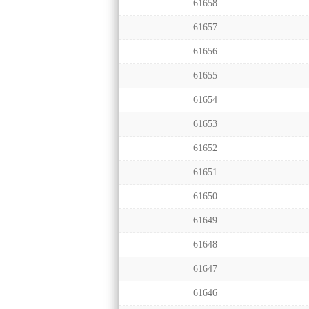
61658
61657
61656
61655
61654
61653
61652
61651
61650
61649
61648
61647
61646