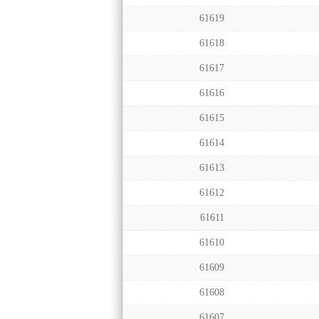
61619
61618
61617
61616
61615
61614
61613
61612
61611
61610
61609
61608
61607