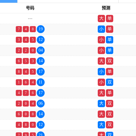
号码
预测
---
大
单
19
小
单
7
4
8
12
小
单
3
4
5
04
小
单
2
2
0
14
大
双
6
5
3
17
小
单
8
4
5
11
小
双
1
6
4
17
大
单
4
7
6
06
大
双
2
0
4
14
大
双
6
0
8
12
大
双
4
8
0
21
大
双
7
9
5