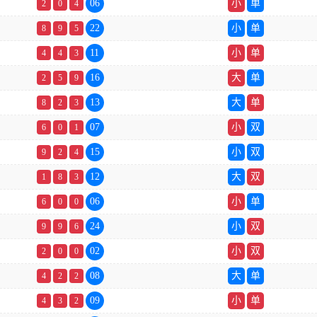
06
小
单
2
0
4
22
小
单
8
9
5
11
小
单
4
4
3
16
大
单
2
5
9
13
大
单
8
2
3
07
小
双
6
0
1
15
小
双
9
2
4
12
大
双
1
8
3
06
小
单
6
0
0
24
小
双
9
9
6
02
小
双
2
0
0
08
大
单
4
2
2
09
小
单
4
3
2