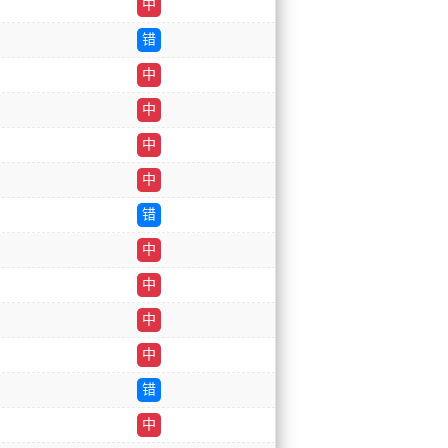
中
错
中
中
中
中
错
中
中
中
中
错
中