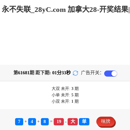
第
61681
期 距下期:
01
分
33
秒
广告开关：
大双
未开:
3
期
小单
未开:
5
期
小双
未开:
1
期
7
+
4
+
8
=
19
-
大
单
咪牌