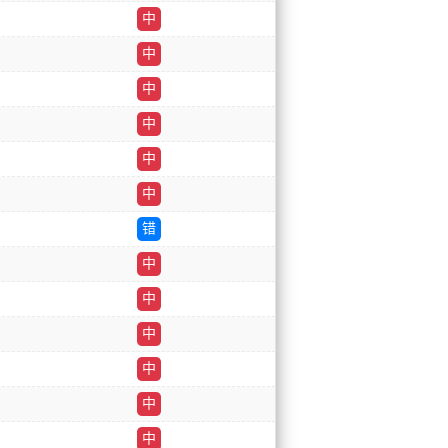
中
中
中
中
中
中
错
中
中
中
中
中
中