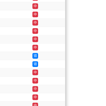
中
中
中
中
中
中
错
错
中
中
中
中
中