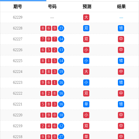
期号
号码
预测
结果
62229
---
大
---
62228
8
6
9
23
双
错
62227
7
0
7
14
双
中
62226
6
5
2
13
小
中
62225
8
1
5
14
小
错
62224
8
8
3
19
大
中
62223
9
6
1
16
小
错
62222
6
2
8
16
双
中
62221
5
8
3
16
单
错
62220
1
9
0
10
小
中
62219
2
4
6
12
双
中
62218
9
9
9
27
单
中