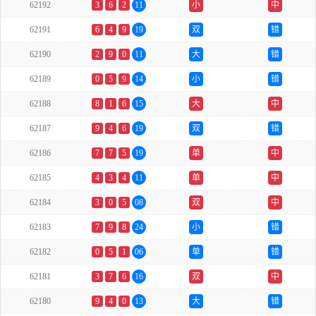
62192
3
6
2
11
小
中
62191
6
4
9
19
双
错
62190
2
9
0
11
大
错
62189
0
5
9
14
小
错
62188
8
1
6
15
大
中
62187
9
4
6
19
双
错
62186
7
7
5
19
单
中
62185
4
3
4
11
单
中
62184
3
0
5
08
双
中
62183
7
9
8
24
小
错
62182
0
5
1
06
单
错
62181
3
7
6
16
双
中
62180
9
4
0
13
大
错