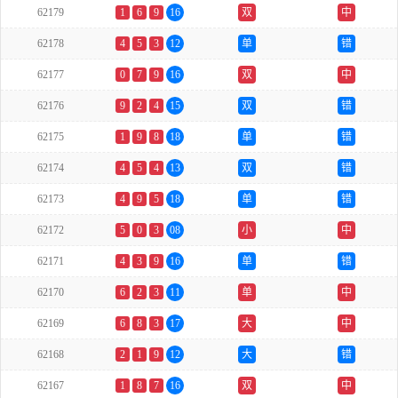
62179
1
6
9
16
双
中
62178
4
5
3
12
单
错
62177
0
7
9
16
双
中
62176
9
2
4
15
双
错
62175
1
9
8
18
单
错
62174
4
5
4
13
双
错
62173
4
9
5
18
单
错
62172
5
0
3
08
小
中
62171
4
3
9
16
单
错
62170
6
2
3
11
单
中
62169
6
8
3
17
大
中
62168
2
1
9
12
大
错
62167
1
8
7
16
双
中