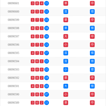
08090601
3
8
4
15
单
中
08090600
0
5
6
11
双
错
08090599
1
7
7
15
单
中
08090598
8
5
3
16
单
错
08090597
6
2
8
16
大
中
08090596
3
7
3
13
小
中
08090595
4
7
6
17
双
错
08090594
8
6
1
15
双
错
08090593
9
0
6
15
小
错
08090592
9
8
2
19
单
中
08090591
4
6
0
10
大
错
08090590
2
0
5
07
小
中
08090589
3
6
2
11
单
中