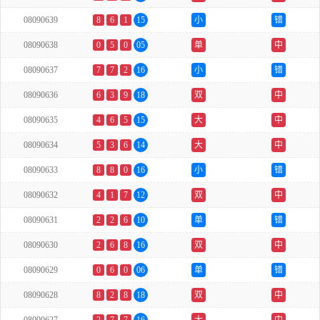
08090639
8
6
1
15
小
错
08090638
0
5
0
05
单
中
08090637
7
7
2
16
小
错
08090636
6
3
9
18
双
中
08090635
4
6
5
15
大
中
08090634
5
3
6
14
大
中
08090633
8
8
0
16
小
错
08090632
4
1
7
12
双
中
08090631
2
2
6
10
单
错
08090630
2
6
8
16
双
中
08090629
0
6
0
06
单
错
08090628
8
2
8
18
双
中