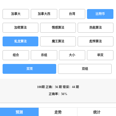
加拿大
加拿大西
台湾
比特币
加密算法
情感算法
热能算法
虬龙算法
魔王算法
彪悍算法
组合
杀组
大小
单双
双项
双组
100期 正确：56 期 错误：44 期
正确率：56%
预测
走势
统计