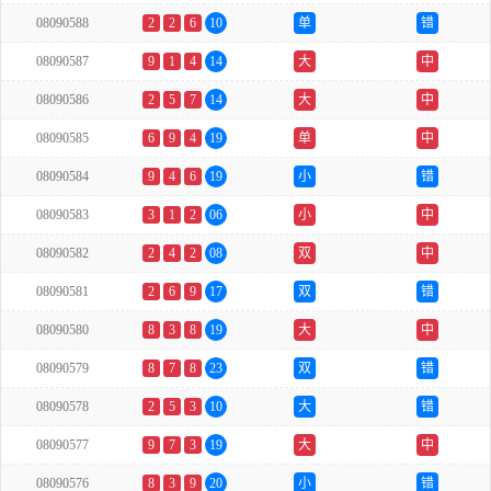
08090588
2
2
6
10
单
错
08090587
9
1
4
14
大
中
08090586
2
5
7
14
大
中
08090585
6
9
4
19
单
中
08090584
9
4
6
19
小
错
08090583
3
1
2
06
小
中
08090582
2
4
2
08
双
中
08090581
2
6
9
17
双
错
08090580
8
3
8
19
大
中
08090579
8
7
8
23
双
错
08090578
2
5
3
10
大
错
08090577
9
7
3
19
大
中
08090576
8
3
9
20
小
错