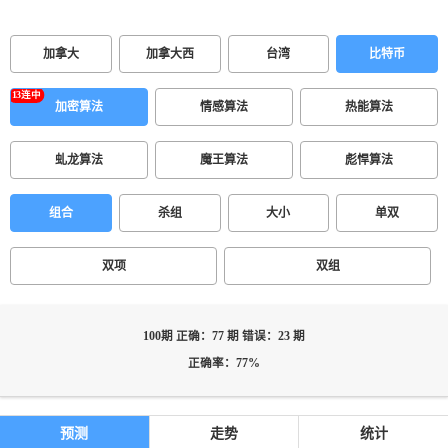
加拿大
加拿大西
台湾
比特币
加密算法
情感算法
热能算法
虬龙算法
魔王算法
彪悍算法
组合
杀组
大小
单双
双项
双组
100期 正确：77 期 错误：23 期
正确率：77%
预测
走势
统计