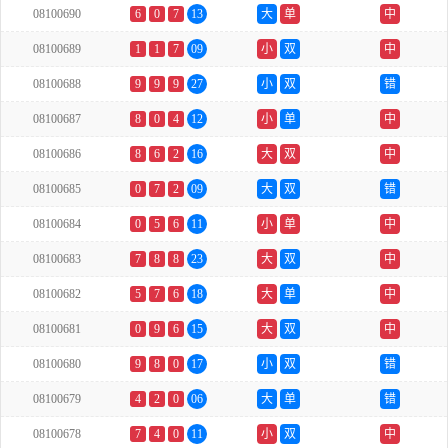
08100690
6
0
7
13
大
单
中
08100689
1
1
7
09
小
双
中
08100688
9
9
9
27
小
双
错
08100687
8
0
4
12
小
单
中
08100686
8
6
2
16
大
双
中
08100685
0
7
2
09
大
双
错
08100684
0
5
6
11
小
单
中
08100683
7
8
8
23
大
双
中
08100682
5
7
6
18
大
单
中
08100681
0
9
6
15
大
双
中
08100680
9
8
0
17
小
双
错
08100679
4
2
0
06
大
单
错
08100678
7
4
0
11
小
双
中