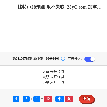
比特币28预测 永不失联_28yC.com 加拿大28-开奖结果|加拿大28在线预测网|28结果咪牌|加拿大pc在线|专注研究_加拿大28预测_官方数据！
第
08100739
期 距下期:
00
分
34
秒
广告开关：
大单
未开:
7
期
大双
未开:
1
期
小单
未开:
3
期
6
5
1
12
小
双
咪牌
+
+
=
-