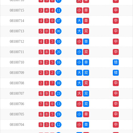
08100716
4
5
8
17
大
单
中
08100715
3
4
4
11
小
单
中
08100714
4
3
0
07
大
单
中
08100713
5
0
1
06
大
双
中
08100712
4
1
5
10
小
单
中
08100711
5
8
7
20
小
双
中
08100710
9
2
5
16
小
单
错
08100709
2
3
2
07
大
双
错
08100708
2
1
7
10
大
双
中
08100707
6
9
8
23
大
双
中
08100706
7
6
0
13
小
双
中
08100705
6
8
5
19
小
单
中
08100704
9
3
0
12
小
单
中