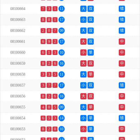
08100664
7
3
1
11
大
双
错
08100663
8
8
1
17
小
双
错
08100662
2
0
7
09
大
双
错
08100661
6
9
2
17
大
双
中
08100660
6
1
3
10
小
单
中
08100659
8
2
6
16
大
双
中
08100658
3
3
5
11
大
单
中
08100657
3
7
7
17
小
双
错
08100656
8
2
6
16
大
双
中
08100655
4
0
5
09
大
单
中
08100654
6
5
3
14
小
单
错
08100653
8
2
0
10
小
单
中