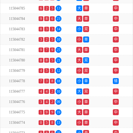
115044785
6
2
5
13
大
单
中
115044784
9
8
6
23
大
单
中
115044783
8
3
3
14
小
双
中
115044782
3
2
5
10
小
单
中
115044781
9
7
9
25
大
单
中
115044780
8
8
5
21
大
双
中
115044779
4
5
3
12
小
双
中
115044778
7
3
8
18
小
单
错
115044777
4
4
2
10
大
双
中
115044776
3
4
2
09
小
单
中
115044775
1
9
9
19
大
单
中
115044774
0
5
8
13
小
单
中