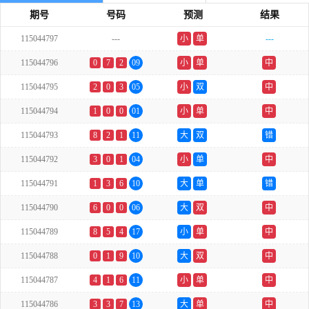
期号
号码
预测
结果
115044797
---
小
单
---
115044796
0
7
2
09
小
单
中
115044795
2
0
3
05
小
双
中
115044794
1
0
0
01
小
单
中
115044793
8
2
1
11
大
双
错
115044792
3
0
1
04
小
单
中
115044791
1
3
6
10
大
单
错
115044790
6
0
0
06
大
双
中
115044789
8
5
4
17
小
单
中
115044788
0
1
9
10
大
双
中
115044787
4
1
6
11
小
单
中
115044786
3
3
7
13
大
单
中