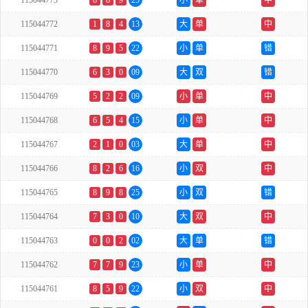
115044773
8
8
9
25
小
单
中
115044772
1
8
4
13
大
单
中
115044771
8
9
5
22
小
单
错
115044770
6
3
0
09
大
双
错
115044769
5
2
2
09
小
单
中
115044768
6
5
4
15
小
单
中
115044767
2
1
0
03
大
单
中
115044766
8
2
6
16
小
双
中
115044765
8
9
8
25
小
双
错
115044764
7
3
0
10
大
双
中
115044763
0
0
2
02
大
单
错
115044762
7
7
9
23
小
单
中
115044761
8
5
9
22
小
双
中