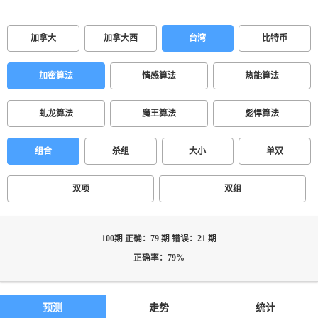
加拿大
加拿大西
台湾
比特币
加密算法
情感算法
热能算法
虬龙算法
魔王算法
彪悍算法
组合
杀组
大小
单双
双项
双组
100期 正确：79 期 错误：21 期
正确率：79%
预测
走势
统计