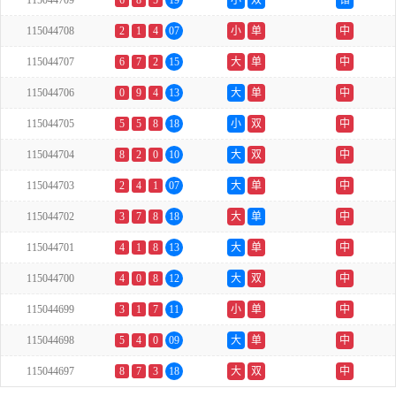
115044709
6
8
5
19
小
双
错
115044708
2
1
4
07
小
单
中
115044707
6
7
2
15
大
单
中
115044706
0
9
4
13
大
单
中
115044705
5
5
8
18
小
双
中
115044704
8
2
0
10
大
双
中
115044703
2
4
1
07
大
单
中
115044702
3
7
8
18
大
单
中
115044701
4
1
8
13
大
单
中
115044700
4
0
8
12
大
双
中
115044699
3
1
7
11
小
单
中
115044698
5
4
0
09
大
单
中
115044697
8
7
3
18
大
双
中