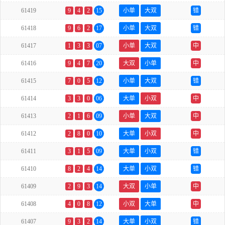
61419
9
4
2
15
小单
大双
错
61418
9
6
2
17
小单
大双
错
61417
1
3
3
07
小单
大双
中
61416
9
4
7
20
大双
小单
中
61415
7
0
5
12
小单
大双
错
61414
3
3
0
06
大单
小双
中
61413
2
1
6
09
小单
大双
中
61412
2
8
0
10
大单
小双
中
61411
3
1
5
09
大单
小双
错
61410
8
2
4
14
大单
小双
错
61409
2
9
3
14
大双
小单
中
61408
4
0
8
12
小双
大单
中
61407
9
3
2
14
大单
小双
错