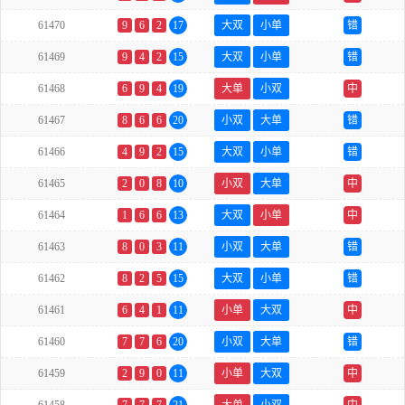
61470
9
6
2
17
大双
小单
错
61469
9
4
2
15
大双
小单
错
61468
6
9
4
19
大单
小双
中
61467
8
6
6
20
小双
大单
错
61466
4
9
2
15
大双
小单
错
61465
2
0
8
10
小双
大单
中
61464
1
6
6
13
大双
小单
中
61463
8
0
3
11
小双
大单
错
61462
8
2
5
15
大双
小单
错
61461
6
4
1
11
小单
大双
中
61460
7
7
6
20
小双
大单
错
61459
2
9
0
11
小单
大双
中