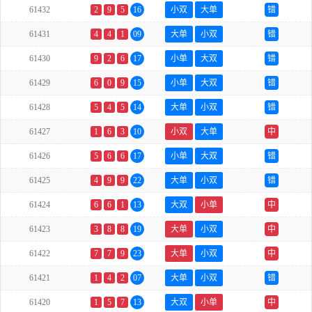
61432
2
9
5
16
小双
大单
错
61431
4
4
1
09
大单
小双
错
61430
9
2
6
17
小单
大双
错
61429
6
0
9
15
小单
大双
错
61428
5
4
5
14
大单
小双
错
61427
1
6
3
10
小双
大单
中
61426
5
6
6
17
小单
大双
错
61425
4
9
9
22
大单
小双
错
61424
6
6
1
13
大双
小单
中
61423
3
8
8
19
大单
小双
中
61422
7
7
9
23
大单
小双
中
61421
1
4
2
07
大单
小双
错
61420
1
5
7
13
大双
小单
中