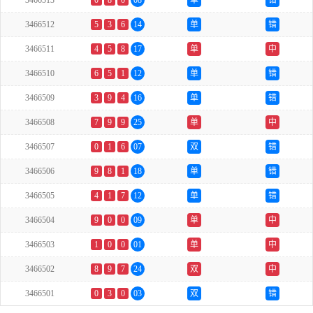
3466513
0
8
0
08
单
错
3466512
5
3
6
14
单
错
3466511
4
5
8
17
单
中
3466510
6
5
1
12
单
错
3466509
3
9
4
16
单
错
3466508
7
9
9
25
单
中
3466507
0
1
6
07
双
错
3466506
9
8
1
18
单
错
3466505
4
1
7
12
单
错
3466504
9
0
0
09
单
中
3466503
1
0
0
01
单
中
3466502
8
9
7
24
双
中
3466501
0
3
0
03
双
错