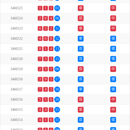
3466525
1
1
1
03
单
中
3466524
2
0
4
06
双
中
3466523
6
3
2
11
单
中
3466522
4
0
8
12
单
错
3466521
8
1
4
13
双
错
3466520
7
5
3
15
双
错
3466519
2
5
1
08
双
中
3466518
3
9
5
17
双
错
3466517
7
4
5
16
单
错
3466516
5
5
6
16
双
中
3466515
4
4
7
15
单
中
3466514
4
1
6
11
双
错