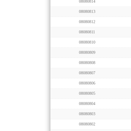
08080814
08080813
08080812
08080811
08080810
08080809
08080808
08080807
08080806
08080805
08080804
08080803
08080802