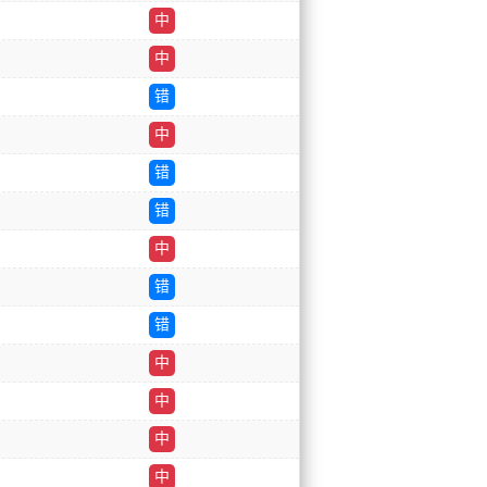
中
中
错
中
错
错
中
错
错
中
中
中
中