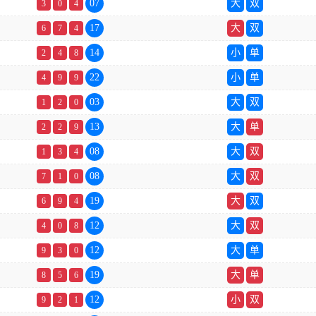
07
大
双
3
0
4
17
大
双
6
7
4
14
小
单
2
4
8
22
小
单
4
9
9
03
大
双
1
2
0
13
大
单
2
2
9
08
大
双
1
3
4
08
大
双
7
1
0
19
大
双
6
9
4
12
大
双
4
0
8
12
大
单
9
3
0
19
大
单
8
5
6
12
小
双
9
2
1