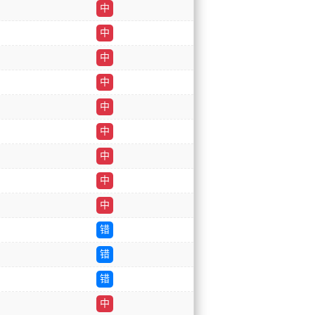
中
中
中
中
中
中
中
中
中
错
错
错
中