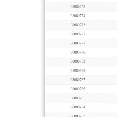
08080775
08080774
08080773
08080772
08080771
08080770
08080769
08080768
08080767
08080766
08080765
08080764
08080763