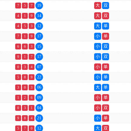
19
大
双
7
5
7
14
大
双
4
1
9
12
大
单
4
5
3
17
小
单
7
1
9
15
小
双
6
6
3
17
小
双
9
1
7
07
小
单
0
3
4
22
小
单
5
8
9
06
大
单
3
0
3
09
小
单
1
2
6
04
小
双
0
3
1
21
小
单
9
8
4
12
大
双
5
7
0