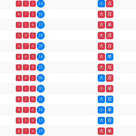
14
小
双
7
2
5
16
大
双
8
7
1
15
大
单
5
2
8
18
大
双
5
8
5
20
大
双
4
7
9
14
大
单
0
9
5
16
大
双
0
7
9
06
大
双
4
0
2
03
小
单
1
1
1
11
大
双
9
2
0
16
小
单
9
7
0
13
大
双
0
5
8
19
大
单
6
7
6