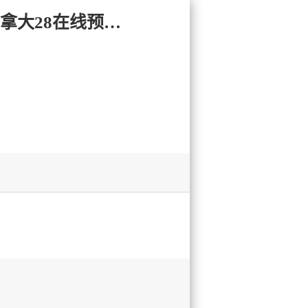
比特币28预测 永不失联_28yC.com 加拿大28-开奖结果|加拿大28在线预测网|28结果咪牌|加拿大pc在线|专注研究_加拿大28预测_官方数据！